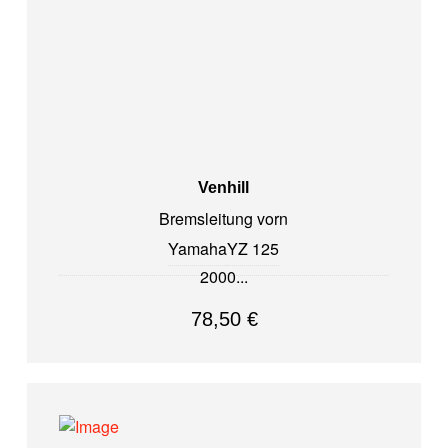
Venhill
Bremsleitung vorn
Yamaha
YZ 125
2000
78,50
€