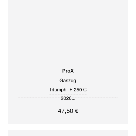
ProX
Gaszug
Triumph
TF 250 C
2026
47,50
€