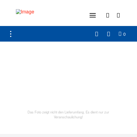
0
Das Foto zeigt nicht den Lieferumfang. Es dient nur zur
Veranschaulichung!