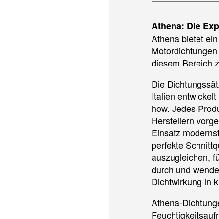
Athena: Die Exp
Athena bietet ei
Motordichtungen 
diesem Bereich z
Die Dichtungssät
Italien entwickel
how. Jedes Produ
Herstellern vorg
Einsatz modernst
perfekte Schnitt
auszugleichen, 
durch und wende
Dichtwirkung in k
Athena-Dichtunge
Feuchtigkeitsauf