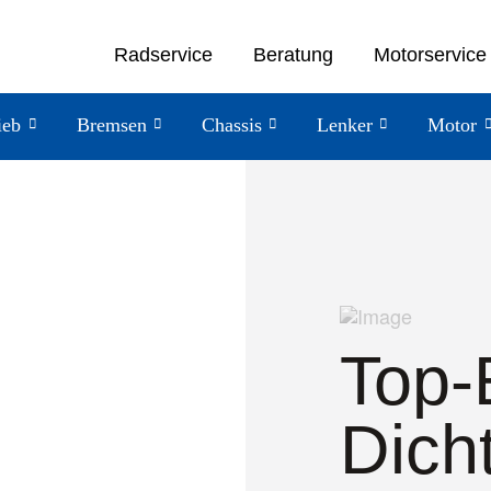
Radservice
Beratung
Motorservice
ieb
Bremsen
Chassis
Lenker
Motor
Top-
Dich