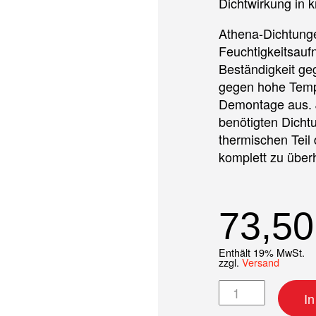
Dichtwirkung in k
Athena-Dichtunge
Feuchtigkeitsauf
Beständigkeit ge
gegen hohe Temp
Demontage aus. J
benötigten Dicht
thermischen Teil 
komplett zu über
73,5
Enthält 19% MwSt.
zzgl.
Versand
Top-End Dichtsa
I