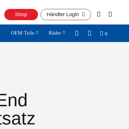
Shop
Händler Login
0
OEM Teile
Räder
End
tsatz