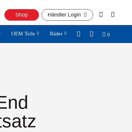
Shop
Händler Login
0
OEM Teile
Räder
End
tsatz