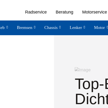
Radservice
Beratung
Motorservice
ieb
Bremsen
Chassis
Lenker
Motor
Top-
Dich