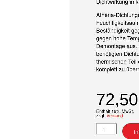
Dichtwirkung in k
Athena-Dichtunge
Feuchtigkeitsauf
Beständigkeit ge
gegen hohe Temp
Demontage aus. J
benötigten Dicht
thermischen Teil 
komplett zu über
72,5
Enthält 19% MwSt.
zzgl.
Versand
Top-End Dichtsa
I