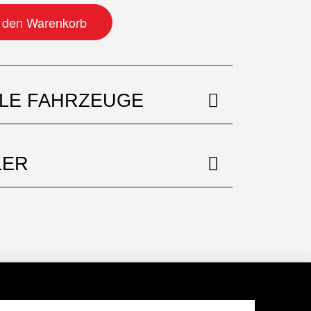
tung Menge
n den Warenkorb
BLE FAHRZEUGE
LER