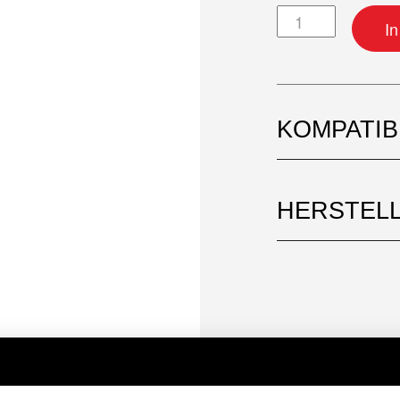
Ventildeckeldich
I
KOMPATI
HERSTEL