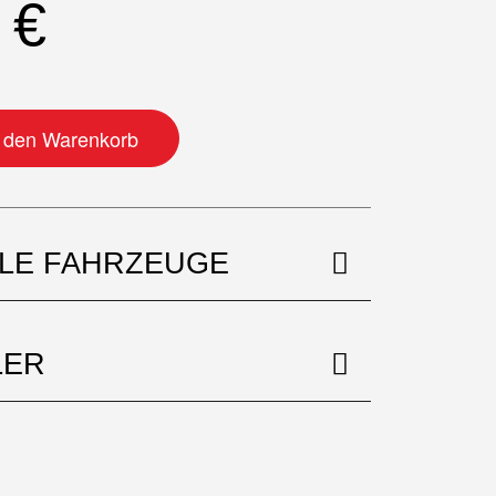
0
€
Menge
n den Warenkorb
BLE FAHRZEUGE
LER