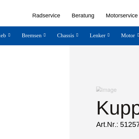
Radservice
Beratung
Motorservice
ieb
Bremsen
Chassis
Lenker
Motor
Kupp
Art.Nr.: 5125