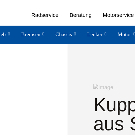
Radservice
Beratung
Motorservice
ieb
Bremsen
Chassis
Lenker
Motor
Kupp
aus 