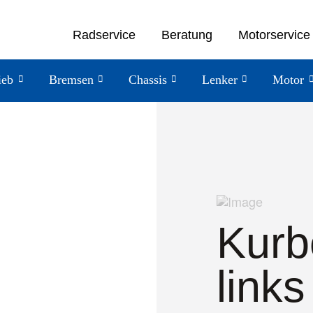
Radservice
Beratung
Motorservice
ieb
Bremsen
Chassis
Lenker
Motor
Kurb
links