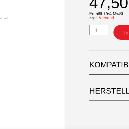
47,5
Enthält 19% MwSt.
zzgl.
Versand
ur zur
Kurbelwellenlage
I
KOMPATI
HERSTEL