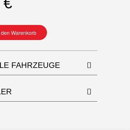
0
€
r links Menge
n den Warenkorb
BLE FAHRZEUGE
LER