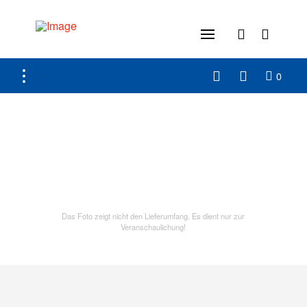
0
Das Foto zeigt nicht den Lieferumfang. Es dient nur zur
Veranschaulichung!