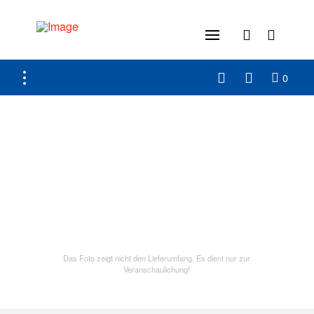
0
Das Foto zeigt nicht den Lieferumfang. Es dient nur zur
Veranschaulichung!