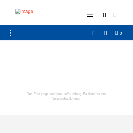
0
Das Foto zeigt nicht den Lieferumfang. Es dient nur zur
Veranschaulichung!