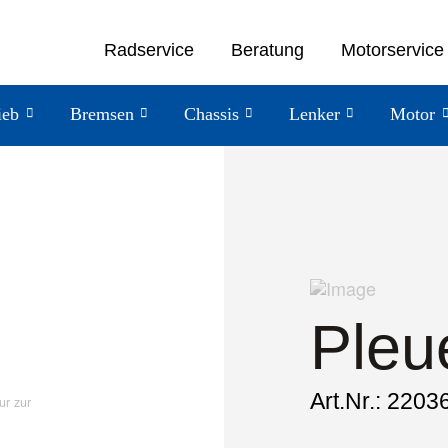
Radservice
Beratung
Motorservice
ieb
Bremsen
Chassis
Lenker
Motor
Pleue
Art.Nr.: 2203
ur zur