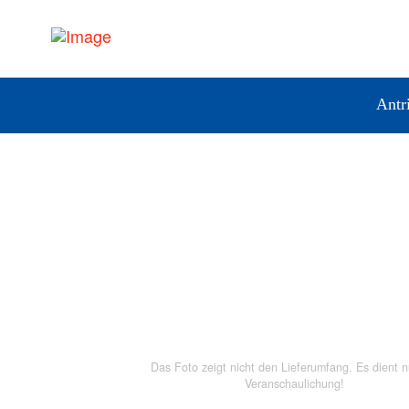
Antr
Das Foto zeigt nicht den Lieferumfang. Es dient n
Veranschaulichung!