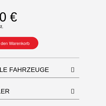
00
€
t.
n den Warenkorb
BLE FAHRZEUGE
LER