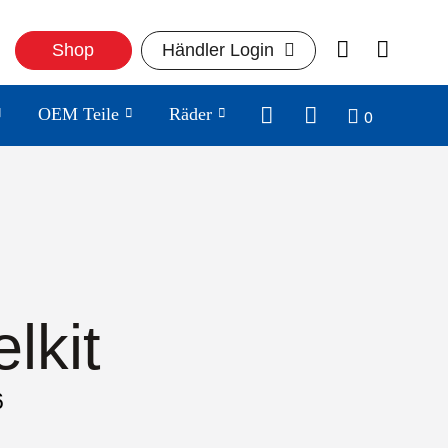
Shop
Händler Login
0
OEM Teile
Räder
lkit
6