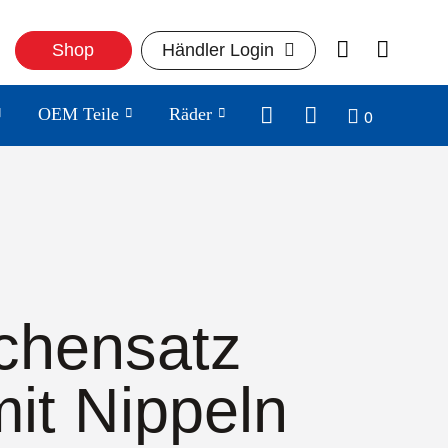
Shop
Händler Login
0
OEM Teile
Räder
chensatz
mit Nippeln