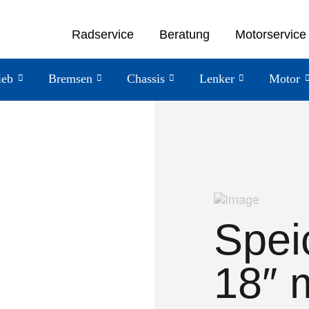
Radservice
Beratung
Motorservice
ieb
Bremsen
Chassis
Lenker
Motor
Spei
18″ 