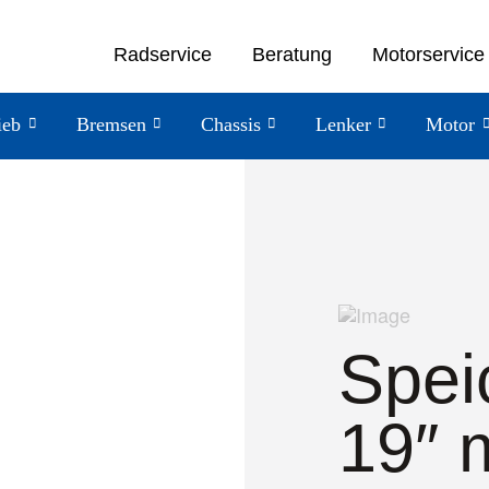
Radservice
Beratung
Motorservice
ieb
Bremsen
Chassis
Lenker
Motor
Spei
19″ 