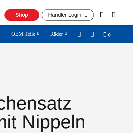
Shop
Händler Login
0
OEM Teile
Räder
chensatz
mit Nippeln