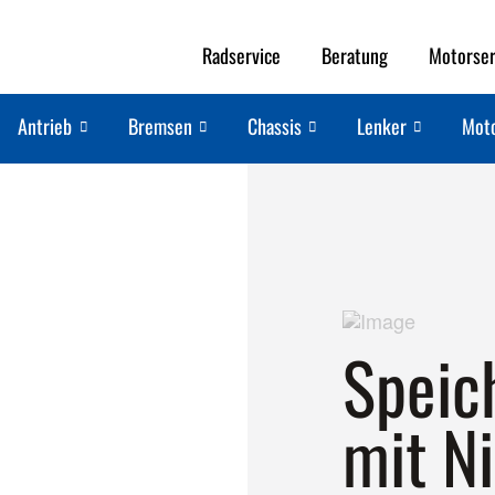
Radservice
Beratung
Motorser
Antrieb
Bremsen
Chassis
Lenker
Mot
Speic
mit N