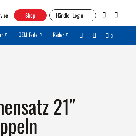
vice
Shop
Händler Login
or
OEM Teile
Räder
0
hensatz 21″
ippeln