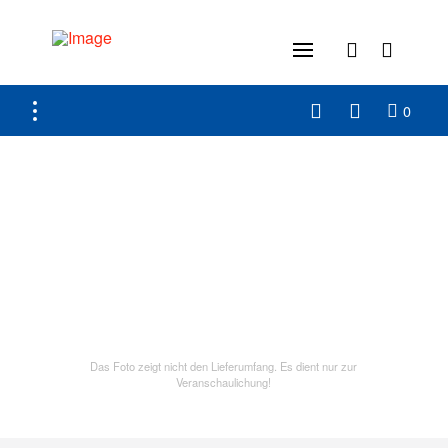
0
Das Foto zeigt nicht den Lieferumfang. Es dient nur zur
Veranschaulichung!