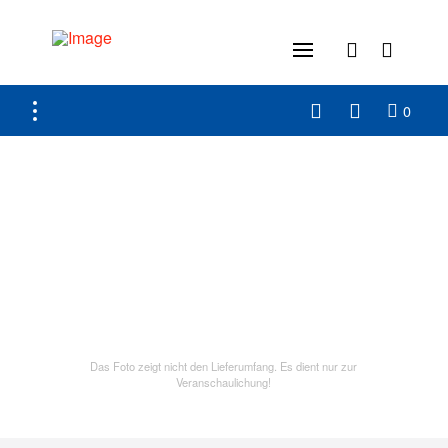
0
Das Foto zeigt nicht den Lieferumfang. Es dient nur zur
Veranschaulichung!