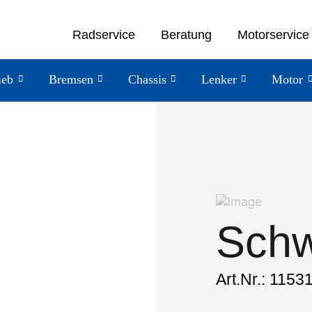
Radservice
Beratung
Motorservice
ieb
Bremsen
Chassis
Lenker
Motor
Schw
Art.Nr.: 1153