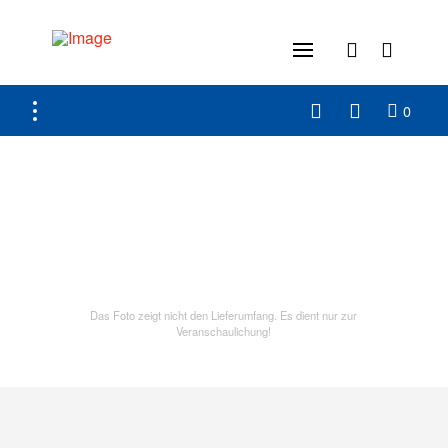
0
Das Foto zeigt nicht den Lieferumfang. Es dient nur zur
Veranschaulichung!