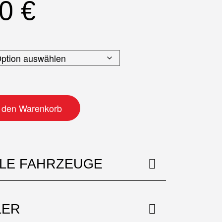
50
€
e
n den Warenkorb
BLE FAHRZEUGE
LER