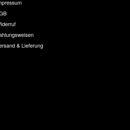
mpressum
GB
iderruf
ahlungsweisen
ersand & Lieferung