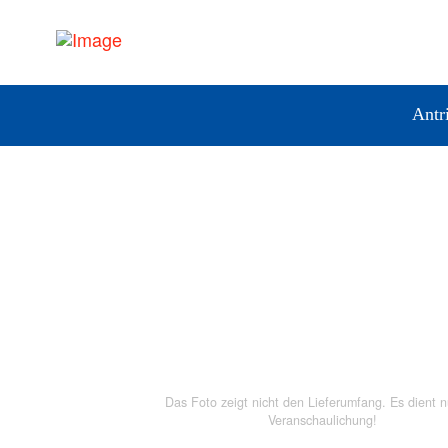
Antr
Das Foto zeigt nicht den Lieferumfang. Es dient n
Veranschaulichung!