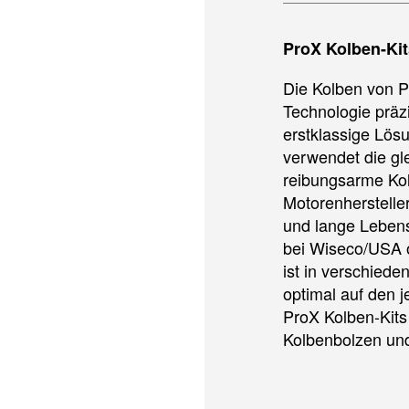
ProX Kolben-Kit
Die Kolben von 
Technologie präzi
erstklassige Lösu
verwendet die gl
reibungsarme Kol
Motorenhersteller
und lange Lebens
bei Wiseco/USA o
ist in verschiede
optimal auf den j
ProX Kolben-Kits
Kolbenbolzen und