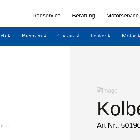
Radservice
Beratung
Motorservice
ieb
Bremsen
Chassis
Lenker
Motor
Kolb
Art.Nr.: 5019
ur zur