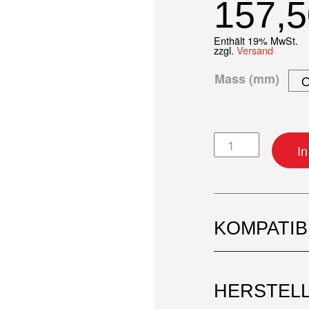
157,
Enthält 19% MwSt.
zzgl.
Versand
Mass (mm)
Kolben-Kit Meng
I
KOMPATI
HERSTEL