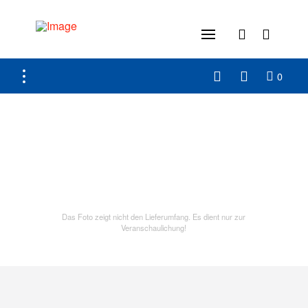
0
Das Foto zeigt nicht den Lieferumfang. Es dient nur zur
Veranschaulichung!