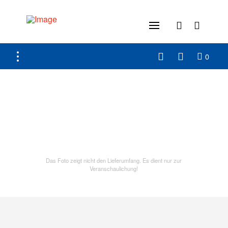
0
Das Foto zeigt nicht den Lieferumfang. Es dient nur zur
Veranschaulichung!