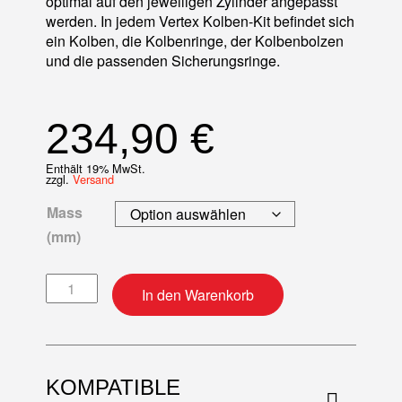
optimal auf den jeweiligen Zylinder angepasst
werden. In jedem Vertex Kolben-Kit befindet sich
ein Kolben, die Kolbenringe, der Kolbenbolzen
und die passenden Sicherungsringe.
234,90
€
Enthält 19% MwSt.
zzgl.
Versand
Mass
(mm)
Kolben-Kit Menge
In den Warenkorb
KOMPATIBLE