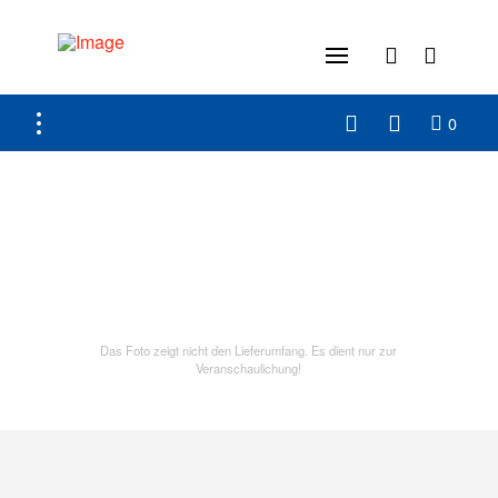
0
Das Foto zeigt nicht den Lieferumfang. Es dient nur zur
Veranschaulichung!