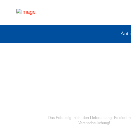
Antr
Das Foto zeigt nicht den Lieferumfang. Es dient n
Veranschaulichung!