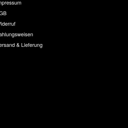
mpressum
GB
iderruf
ahlungsweisen
ersand & Lieferung