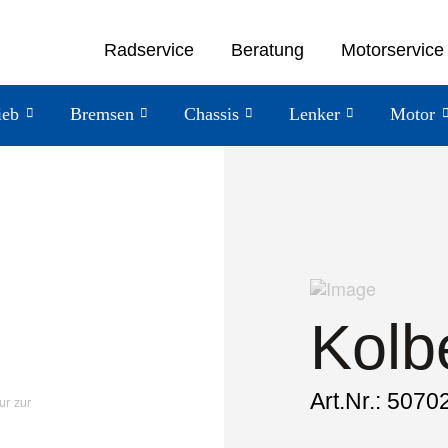
Radservice
Beratung
Motorservice
ieb
Bremsen
Chassis
Lenker
Motor
Kolb
Art.Nr.: 5070
ur zur