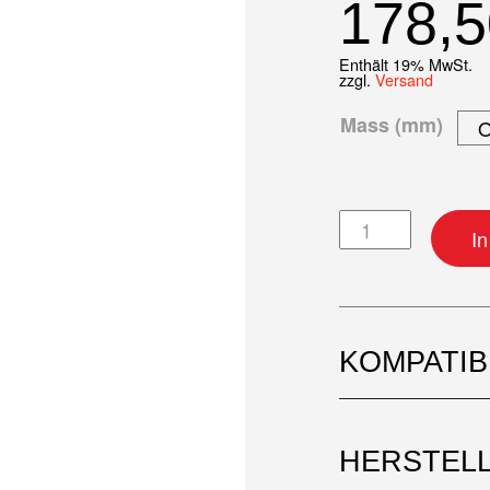
178,
Enthält 19% MwSt.
zzgl.
Versand
Mass (mm)
Kolben-Kit Meng
I
KOMPATI
HERSTEL