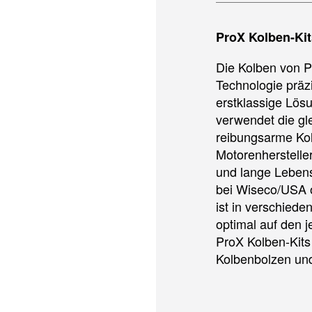
ProX Kolben-Kit
Die Kolben von 
Technologie präzi
erstklassige Lösu
verwendet die gl
reibungsarme Kol
Motorenhersteller
und lange Lebens
bei Wiseco/USA o
ist in verschiede
optimal auf den j
ProX Kolben-Kits
Kolbenbolzen und