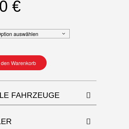
50
€
e
n den Warenkorb
BLE FAHRZEUGE
LER