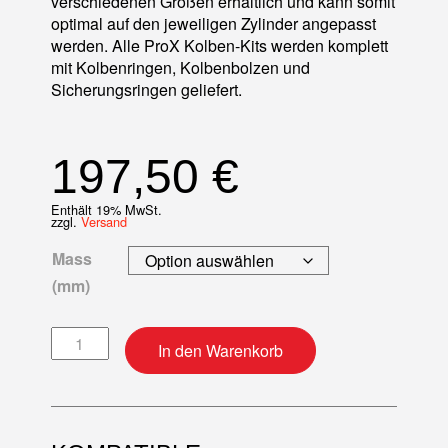
verschiedenen Größen erhältlich und kann somit
optimal auf den jeweiligen Zylinder angepasst
werden. Alle ProX Kolben-Kits werden komplett
mit Kolbenringen, Kolbenbolzen und
Sicherungsringen geliefert.
197,50
€
Enthält 19% MwSt.
zzgl.
Versand
Mass
(mm)
Kolben-Kit Menge
In den Warenkorb