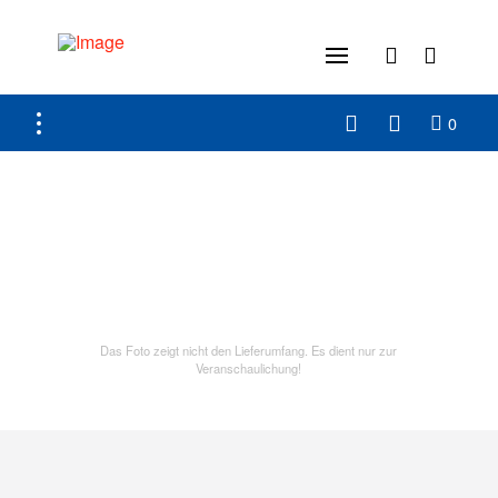
0
Das Foto zeigt nicht den Lieferumfang. Es dient nur zur
Veranschaulichung!