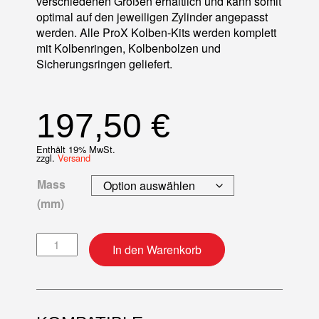
verschiedenen Größen erhältlich und kann somit
optimal auf den jeweiligen Zylinder angepasst
werden. Alle ProX Kolben-Kits werden komplett
mit Kolbenringen, Kolbenbolzen und
Sicherungsringen geliefert.
197,50
€
Enthält 19% MwSt.
zzgl.
Versand
Mass
(mm)
Kolben-Kit Menge
In den Warenkorb