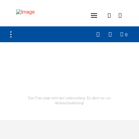
0
Das Foto zeigt nicht den Lieferumfang. Es dient nur zur
Veranschaulichung!