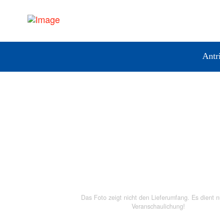
Antr
Das Foto zeigt nicht den Lieferumfang. Es dient n
Veranschaulichung!