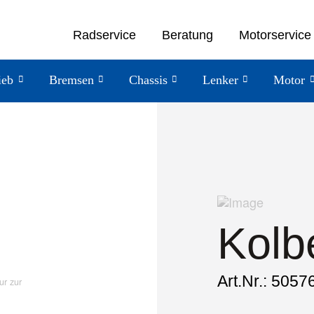
Radservice
Beratung
Motorservice
ieb
Bremsen
Chassis
Lenker
Motor
Kolb
Art.Nr.: 5057
ur zur