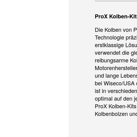
ProX Kolben-Kit
Die Kolben von 
Technologie präzi
erstklassige Lösu
verwendet die gl
reibungsarme Kol
Motorenhersteller
und lange Lebens
bei Wiseco/USA o
ist in verschiede
optimal auf den j
ProX Kolben-Kits
Kolbenbolzen und