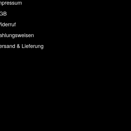
mpressum
GB
iderruf
ahlungsweisen
ersand & Lieferung