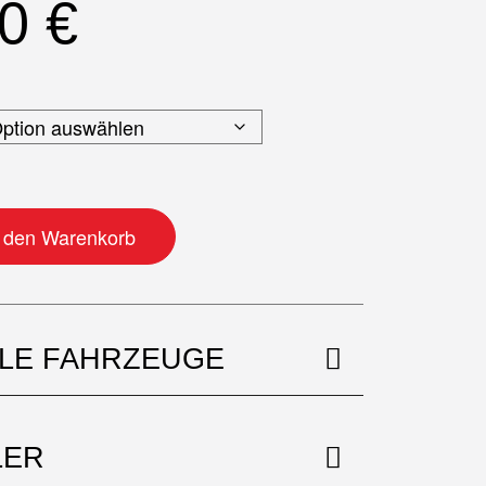
50
€
e
n den Warenkorb
BLE FAHRZEUGE
LER