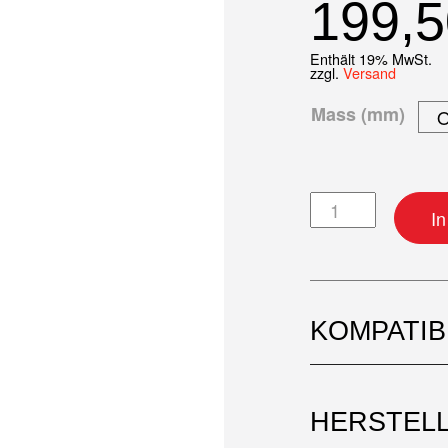
199,
Enthält 19% MwSt.
zzgl.
Versand
Mass (mm)
Kolben-Kit Meng
I
KOMPATI
HERSTEL