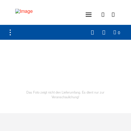
0
Das Foto zeigt nicht den Lieferumfang. Es dient nur zur
Veranschaulichung!