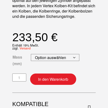
optimal auf den jeweiligen Zylinder angepasst
werden. In jedem Vertex Kolben-Kit befindet sich
ein Kolben, die Kolbenringe, der Kolbenbolzen
und die passenden Sicherungsringe.
233,50
€
Enthält 19% MwSt.
zzgl.
Versand
Mass
(mm)
Kolben-Kit Menge
In den Warenkorb
KOMPATIBLE