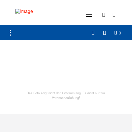
0
Das Foto zeigt nicht den Lieferumfang. Es dient nur zur
Veranschaulichung!