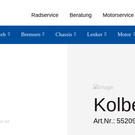
Radservice
Beratung
Motorservice
ieb
Bremsen
Chassis
Lenker
Motor
Kolb
Art.Nr.: 5520
ur zur