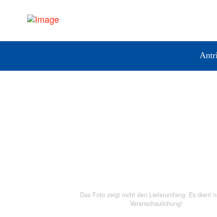
Antr
Das Foto zeigt nicht den Lieferumfang. Es dient n
Veranschaulichung!