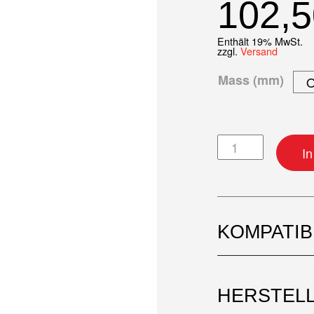
102,
Enthält 19% MwSt.
zzgl.
Versand
Mass (mm)
Kolben-Kit Meng
I
KOMPATI
HERSTEL