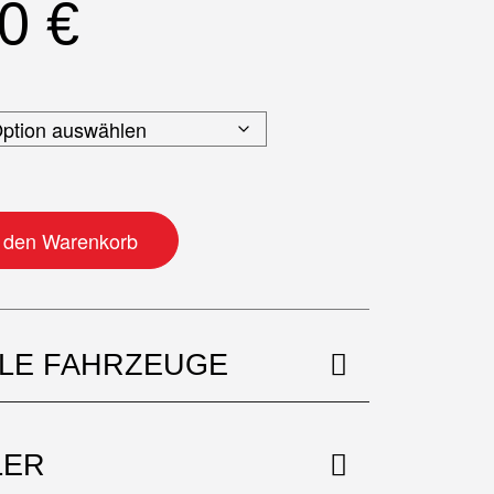
50
€
e
n den Warenkorb
BLE FAHRZEUGE
LER