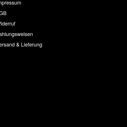
mpressum
GB
iderruf
ahlungsweisen
ersand & Lieferung