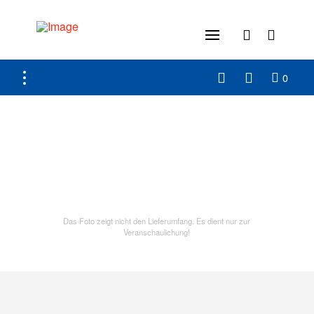
0
Das Foto zeigt nicht den Lieferumfang. Es dient nur zur
Veranschaulichung!