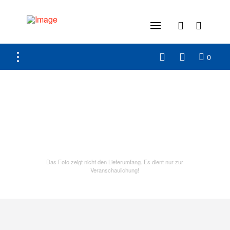
0
Das Foto zeigt nicht den Lieferumfang. Es dient nur zur
Veranschaulichung!