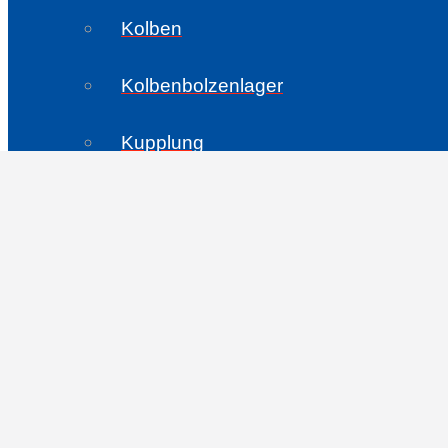
Kolben
Kolbenbolzenlager
0
Kupplung
← Zurück
Kupplungskörbe
Kupplungsnaben
Reibscheiben Sets
Stahlscheiben Sets