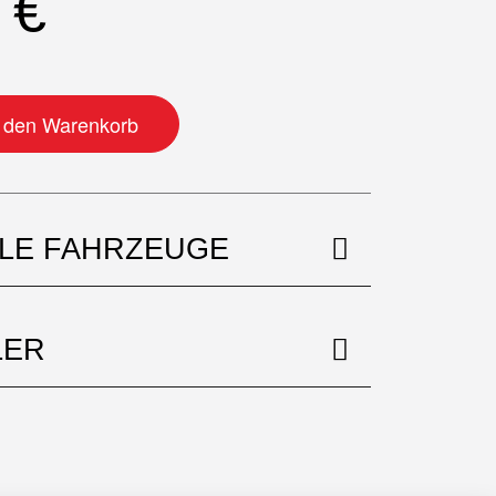
0
€
r rechts Menge
n den Warenkorb
BLE FAHRZEUGE
LER