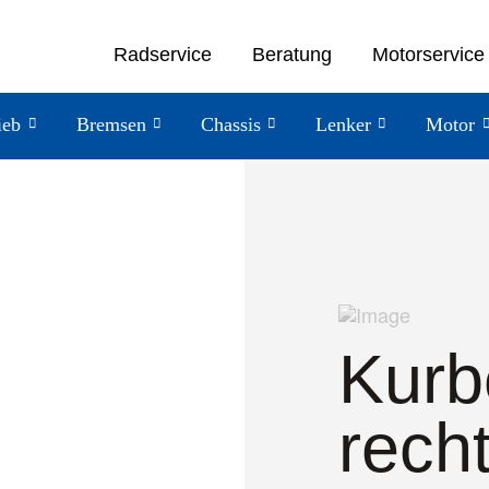
Radservice
Beratung
Motorservice
ieb
Bremsen
Chassis
Lenker
Motor
Kurb
rech