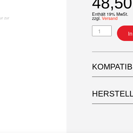
48,5
Enthält 19% MwSt.
zzgl.
Versand
ur zur
Kurbelwellenlage
I
KOMPATI
HERSTEL