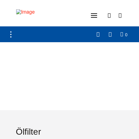
0
Ölfilter