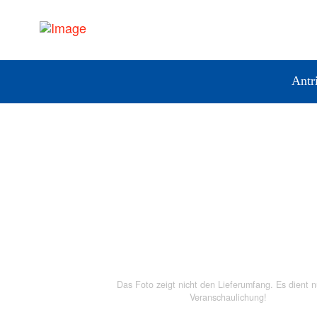
Antr
Das Foto zeigt nicht den Lieferumfang. Es dient n
Veranschaulichung!