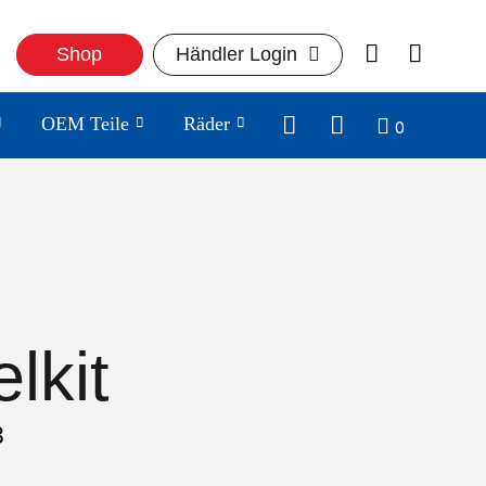
Shop
Händler Login
0
OEM Teile
Räder
lkit
3