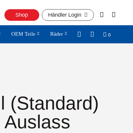
Shop
Händler Login
0
OEM Teile
Räder
il (Standard)
n Auslass