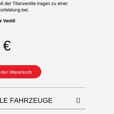
it der Titanventile tragen zu einer
orleistung bei.
 Ventil
0
€
) Titan Auslass Menge
n den Warenkorb
BLE FAHRZEUGE