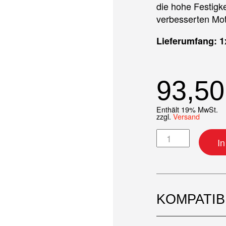
die hohe Festigke
verbesserten Mot
Lieferumfang: 1x
93,5
Enthält 19% MwSt.
zzgl.
Versand
Ventil (Standard
I
KOMPATI