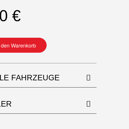
00
€
ge
n den Warenkorb
BLE FAHRZEUGE
LER