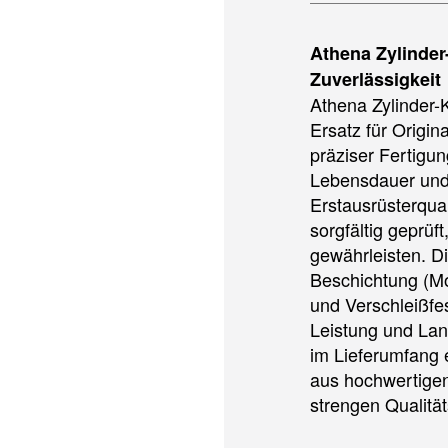
Athena Zylinder
Zuverlässigkeit
Athena Zylinder-
Ersatz für Origin
präziser Fertigun
Lebensdauer und
Erstausrüsterqual
sorgfältig geprüf
gewährleisten. Di
Beschichtung (Mo
und Verschleißfes
Leistung und Lan
im Lieferumfang 
aus hochwertigen 
strengen Qualität