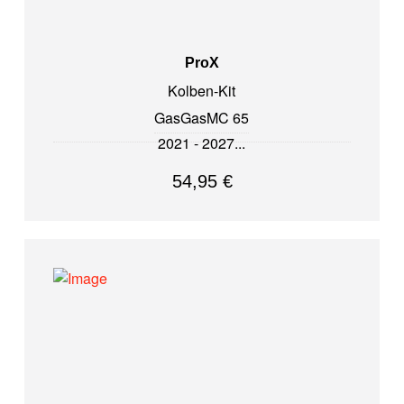
ProX
Kolben-Kit
GasGas
MC 65
2021 - 2027
54,95
€